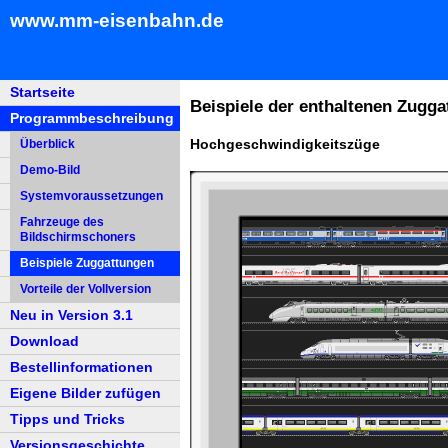
www.mm-eisenbahn.de
Startseite
Beispiele der enthaltenen Zugga
Programmbeschreibung
Hochgeschwindigkeitszüge
Überblick
Demo-Bild
Systemvoraussetzungen
Fahrzeuge des
Bildschirmschoners
Beispiele Zuggattungen
Vorteile der Vollversion
Neu in Version 3.1
Download
Bestellinformationen
Eigene Bilder zufügen
Tipps und Tricks
Versionsgeschichte